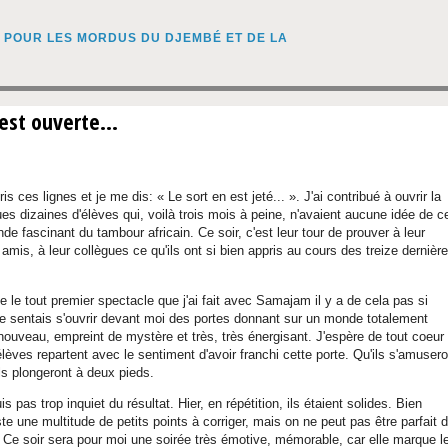
est ouverte...
ris ces lignes et je me dis: « Le sort en est jeté... ». J'ai contribué à ouvrir la
es dizaines d'élèves qui, voilà trois mois à peine, n'avaient aucune idée de c
nde fascinant du tambour africain. Ce soir, c'est leur tour de prouver à leur
r amis, à leur collègues ce qu'ils ont si bien appris au cours des treize dernièr
 le tout premier spectacle que j'ai fait avec Samajam il y a de cela pas si
e sentais s'ouvrir devant moi des portes donnant sur un monde totalement
 nouveau, empreint de mystère et très, très énergisant. J'espère de tout coeur
lèves repartent avec le sentiment d'avoir franchi cette porte. Qu'ils s'amusero
ls plongeront à deux pieds.
is pas trop inquiet du résultat. Hier, en répétition, ils étaient solides. Bien
ste une multitude de petits points à corriger, mais on ne peut pas être parfait 
 Ce soir sera pour moi une soirée très émotive, mémorable, car elle marque l