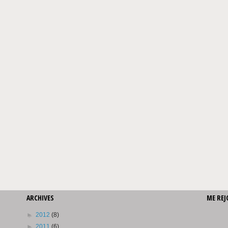
ARCHIVES
ME REJ
►
2012
(8)
►
2011
(6)