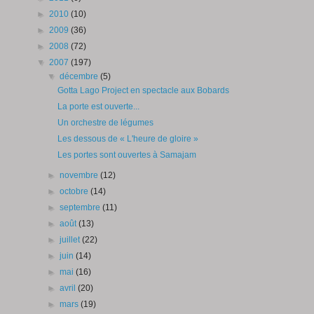
►
2010
(10)
►
2009
(36)
►
2008
(72)
▼
2007
(197)
▼
décembre
(5)
Gotta Lago Project en spectacle aux Bobards
La porte est ouverte...
Un orchestre de légumes
Les dessous de « L'heure de gloire »
Les portes sont ouvertes à Samajam
►
novembre
(12)
►
octobre
(14)
►
septembre
(11)
►
août
(13)
►
juillet
(22)
►
juin
(14)
►
mai
(16)
►
avril
(20)
►
mars
(19)