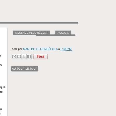
MESSAGE PLUS RÉCENT
ACCUEIL
MESSAGES PLUS ANCIENS
écrit par
MARTIN LE DJEMBÉFOLA
à
2:38 P.M.
e
es
AU JOUR LE JOUR
 que
nt
du
e