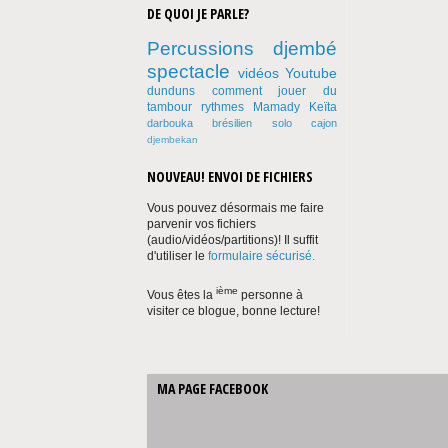
DE QUOI JE PARLE?
Percussions
djembé
spectacle
vidéos Youtube
dunduns
comment jouer du
tambour
rythmes
Mamady Keïta
darbouka
brésilien
solo
cajon
djembekan
NOUVEAU! ENVOI DE FICHIERS
Vous pouvez désormais me faire
parvenir vos fichiers
(audio/vidéos/partitions)! Il suffit
d'utiliser le
formulaire sécurisé.
ième
Vous êtes la
personne à
visiter ce blogue, bonne lecture!
MA PAGE FACEBOOK