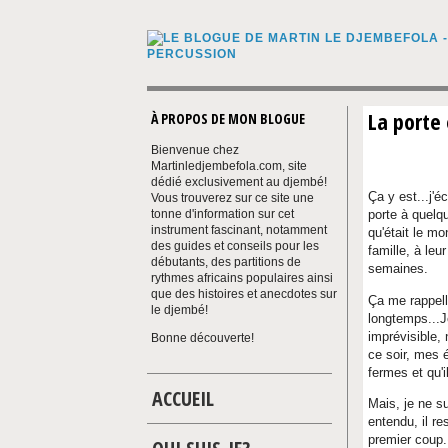
La porte 
À PROPOS DE MON BLOGUE
Bienvenue chez
Martinledjembefola.com, site
dédié exclusivement au djembé!
Ça y est...j'éc
Vous trouverez sur ce site une
tonne d'information sur cet
porte à quelqu
instrument fascinant, notamment
qu'était le mo
des guides et conseils pour les
famille, à leu
débutants, des partitions de
semaines.
rythmes africains populaires ainsi
que des histoires et anecdotes sur
Ça me rappelle
le djembé!
longtemps...J
imprévisible,
Bonne découverte!
ce soir, mes é
fermes et qu'i
ACCUEIL
Mais, je ne su
entendu, il re
premier coup.