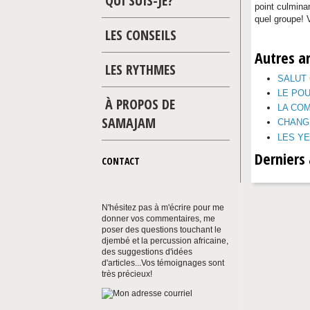
QUI SUIS-JE?
point culmina
quel groupe! 
LES CONSEILS
Autres ar
LES RYTHMES
SALUT
LE PO
À PROPOS DE
LA CO
SAMAJAM
CHANG
LES YE
Derniers 
CONTACT
N'hésitez pas à m'écrire pour me
donner vos commentaires, me
poser des questions touchant le
djembé et la percussion africaine,
des suggestions d'idées
d'articles...Vos témoignages sont
très précieux!