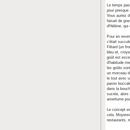
Le temps pass
pour presque 
Vous auriez d
faisait de gr
d'Hélène, qui 
Pour en reven
c'était succu
Fêtard (un fr
bleu et, croy
goût est exce
d'habitude me
les goûts son
un morceau de 
le tout avec 
parois buccal
dans la bouch
sucrée, alors 
amertume pou
Le concept est
cela. Moyenna
restaurants, 
chronique