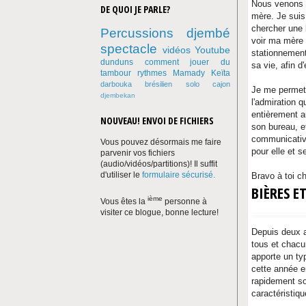
Nous venons d
DE QUOI JE PARLE?
mère. Je suis 
chercher une b
Percussions
djembé
voir ma mère 
spectacle
vidéos Youtube
stationnement
dunduns
comment jouer du
sa vie, afin d
tambour
rythmes
Mamady Keïta
darbouka
brésilien
solo
cajon
Je me permets
djembekan
l'admiration 
entièrement au
NOUVEAU! ENVOI DE FICHIERS
son bureau, et
communicative
Vous pouvez désormais me faire
pour elle et s
parvenir vos fichiers
(audio/vidéos/partitions)! Il suffit
d'utiliser le
formulaire sécurisé.
Bravo à toi ch
BIÈRES E
ième
Vous êtes la
personne à
visiter ce blogue, bonne lecture!
Depuis deux a
tous et chacu
apporte un ty
cette année en
rapidement so
caractéristiq