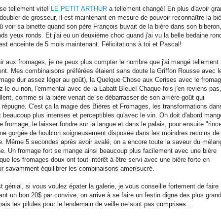
e tellement vite!
LE PETIT ARTHUR
a tellement changé! En plus d'avoir gra
doubler de grosseur, il est maintenant en mesure de pouvoir reconnaître la biè
û voir sa binette quand son père François buvait de la bière dans son biberon, 
ands yeux ronds. Et j'ai eu un deuxième choc quand j'ai vu la belle bedaine ron
est enceinte de 5 mois maintenant. Félicitations à toi et Pascal!
ir aux fromages, je ne peux plus compter le nombre que j'ai mangé tellement
lent. Mes combinaisons préférées étaient sans doute la Griffon Rousse avec l
omage dur assez léger au goût), la Quelque Chose aux Cerises avec le froma
ez le ou non, l'emmental avec de la Labatt Bleue! Chaque fois j'en reviens pas,
llent, comme si la bière venait de se débarrasser de son arrière-goût qui
 répugne. C'est ça la magie des Bières et Fromages, les transformations dan
t beaucoup plus intenses et perceptibles qu'avec le vin. On doit d'abord mang
fromage, le laisser fondre sur la langue et dans le palais, pour ensuite "rince
une gorgée de houblon soigneusement disposée dans les moindres recoins de 
e. Même 5 secondes après avoir avalé, on a encore toute la saveur du mélan
e. Un fromage fort se mange ainsi beaucoup plus facilement avec une bière
que les fromages doux ont tout intérêt à être servi avec une bière forte en
r savamment équilibrer les combinaisons amer/sucré.
 génial, si vous voulez épater la galerie, je vous conseille fortement de faire
nt un bon 20$ par convive, on arrive à se faire un festin digne des plus gran
mais les pilules pour le lendemain de veille ne sont pas
comprises...
mot-clé: