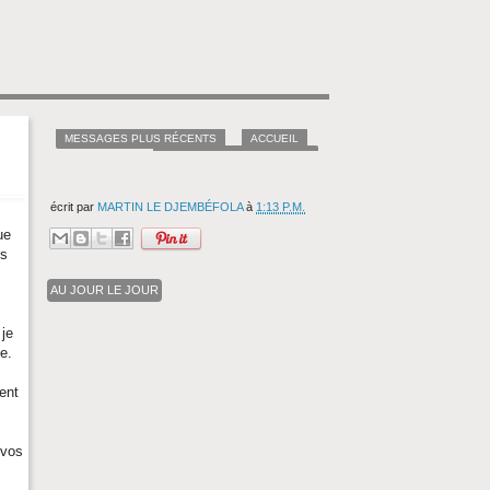
MESSAGES PLUS RÉCENTS
ACCUEIL
MESSAGES PLUS ANCIENS
écrit par
MARTIN LE DJEMBÉFOLA
à
1:13 P.M.
ue
es
AU JOUR LE JOUR
je
e.
ent
 vos