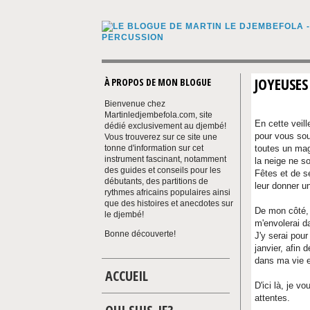
JOYEUSES
À PROPOS DE MON BLOGUE
Bienvenue chez
Martinledjembefola.com, site
En cette veill
dédié exclusivement au djembé!
pour vous sou
Vous trouverez sur ce site une
tonne d'information sur cet
toutes un mag
instrument fascinant, notamment
la neige ne s
des guides et conseils pour les
Fêtes et de se
débutants, des partitions de
leur donner un
rythmes africains populaires ainsi
que des histoires et anecdotes sur
De mon côté, 
le djembé!
m'envolerai d
Bonne découverte!
J'y serai pour
janvier, afin
dans ma vie e
ACCUEIL
D'ici là, je 
attentes.