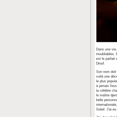
Dans une vie, 
inoubliables. 
est le parfait
Diouf.
Son nom doit 
voilà une déc
le plus popul
à jamais l'es
la célèbre c
le maître dje
belle personna
internationale
Soleil. J'ai 