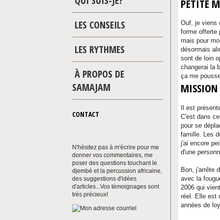
QUI SUIS-JE?
PETITE M
LES CONSEILS
Ouf, je viens
forme offerte
mais pour moi 
LES RYTHMES
désormais alim
sont de loin 
changerai la b
À PROPOS DE
ça me pousse 
SAMAJAM
MISSION
Il est présen
CONTACT
C'est dans ce
pour se dépla
famille. Les 
j'ai encore pe
N'hésitez pas à m'écrire pour me
d'une personn
donner vos commentaires, me
poser des questions touchant le
Bon, j'arrête
djembé et la percussion africaine,
avec la fougu
des suggestions d'idées
d'articles...Vos témoignages sont
2006 qui vien
très précieux!
réel. Elle est
années de loy