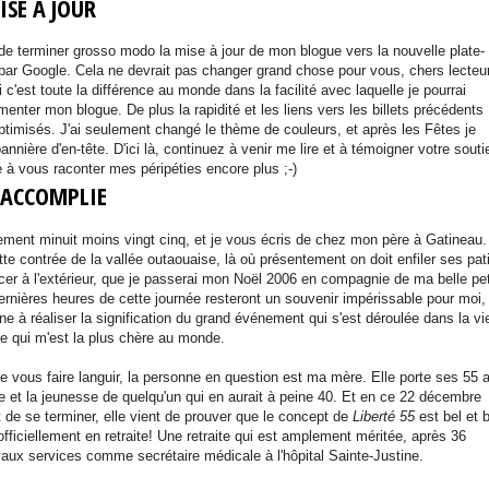
ISE À JOUR
 de terminer grosso modo la mise à jour de mon blogue vers la nouvelle plate-
 par Google. Cela ne devrait pas changer grand chose pour vous, chers lecteu
c'est toute la différence au monde dans la facilité avec laquelle je pourrai
enter mon blogue. De plus la rapidité et les liens vers les billets précédents
optimisés. J'ai seulement changé le thème de couleurs, et après les Fêtes je
annière d'en-tête. D'ici là, continuez à venir me lire et à témoigner votre souti
à vous raconter mes péripéties encore plus ;-)
 ACCOMPLIE
tement minuit moins vingt cinq, et je vous écris de chez mon père à Gatineau.
tte contrée de la vallée outaouaise, là où présentement on doit enfiler ses pat
cer à l'extérieur, que je passerai mon Noël 2006 en compagnie de ma belle pet
dernières heures de cette journée resteront un souvenir impérissable pour moi,
ine à réaliser la signification du grand événement qui s'est déroulée dans la vi
e qui m'est la plus chère au monde.
 de vous faire languir, la personne en question est ma mère. Elle porte ses 55 
e et la jeunesse de quelqu'un qui en aurait à peine 40. Et en ce 22 décembre
t de se terminer, elle vient de prouver que le concept de
Liberté 55
est bel et 
 officiellement en retraite! Une retraite qui est amplement méritée, après 36
aux services comme secrétaire médicale à l'hôpital Sainte-Justine.