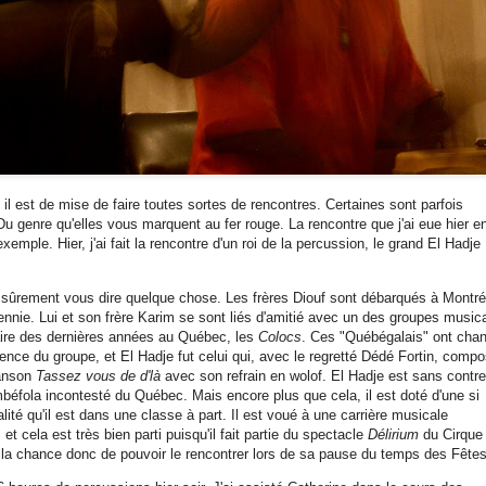
il est de mise de faire toutes sortes de rencontres. Certaines sont parfois
Du genre qu'elles vous marquent au fer rouge. La rencontre que j'ai eue hier e
 exemple. Hier, j'ai fait la rencontre d'un roi de la percussion, le grand El Hadje
sûrement vous dire quelque chose. Les frères Diouf sont débarqués à Montré
ennie. Lui et son frère Karim se sont liés d'amitié avec un des groupes music
aire des dernières années au Québec, les
Colocs
. Ces "Québégalais" ont cha
sence du groupe, et El Hadje fut celui qui, avec le regretté Dédé Fortin, comp
hanson
Tassez vous de d'là
avec son refrain en wolof. El Hadje est sans contre
mbéfola incontesté du Québec. Mais encore plus que cela, il est doté d'une si
lité qu'il est dans une classe à part. Il est voué à une carrière musicale
, et cela est très bien parti puisqu'il fait partie du spectacle
Délirium
du Cirque
eu la chance donc de pouvoir le rencontrer lors de sa pause du temps des Fêtes