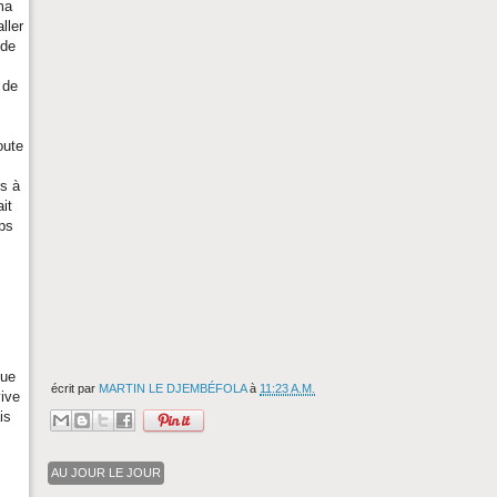
ma
ller
 de
 de
oute
es à
it
mps
que
écrit par
MARTIN LE DJEMBÉFOLA
à
11:23 A.M.
ive
is
s
AU JOUR LE JOUR