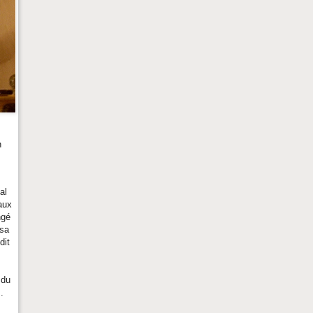
n
al
aux
ngé
osa
dit
 du
.