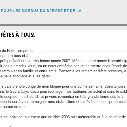
 FÊTES À TOUS!
e de Noël, j'en profite
haiter à tous et à
nifique Noël et une très bonne année 2007. Même si cette année il semble q
oit pas au rendez-vous, ça ne nous empêche pas de se mettre dnas l'esprit d
 retrouver en famille et entre amis. Pensez à les remercier d'être présents, à
e belle accolade et à les gâter.
je vais prendre congé de mon blogue pour une bonne semaine. Dans 2 jours, 
ans le Sud à Cayo Coco pour recharger mes batteries au soleil et dans le sabl
 le coup de minuit du 31, et je vous reviendrai en très grande forme dès le 3
 de continuer à vous témoigner mes états d'âme et les événements qui se pass
t autour de moi.
vous souhaite de tout coeur que ce Noël 2006 soit mémorable et à la hauteur de