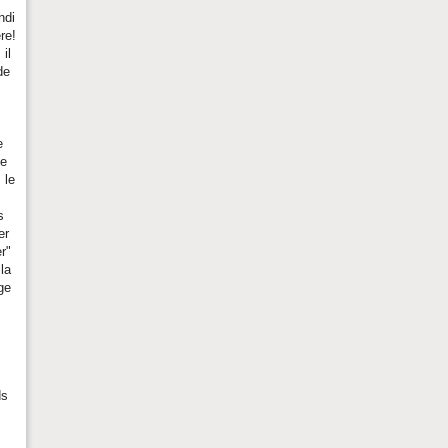
ndi
re!
il
de
e
ge
 le
s
er
r"
la
ge
ds