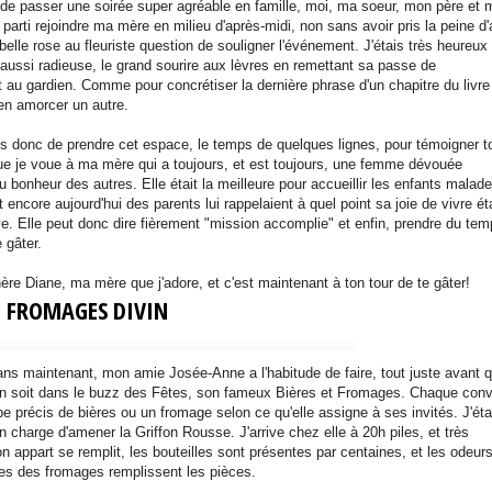
e passer une soirée super agréable en famille, moi, ma soeur, mon père et 
parti rejoindre ma mère en milieu d'après-midi, non sans avoir pris la peine d'a
elle rose au fleuriste question de souligner l'événement. J'étais très heureux
aussi radieuse, le grand sourire aux lèvres en remettant sa passe de
 au gardien. Comme pour concrétiser la dernière phrase d'un chapitre du livre
'en amorcer un autre.
 donc de prendre cet espace, le temps de quelques lignes, pour témoigner t
que je voue à ma mère qui a toujours, et est toujours, une femme dévouée
 bonheur des autres. Elle était la meilleure pour accueillir les enfants malad
 encore aujourd'hui des parents lui rappelaient à quel point sa joie de vivre éta
. Elle peut donc dire fièrement "mission accomplie" et enfin, prendre du te
e gâter.
ère Diane, ma mère que j'adore, et c'est maintenant à ton tour de te gâter!
T FROMAGES DIVIN
ns maintenant, mon amie Josée-Anne a l'habitude de faire, tout juste avant 
n soit dans le buzz des Fêtes, son fameux Bières et Fromages. Chaque conv
pe précis de bières ou un fromage selon ce qu'elle assigne à ses invités. J'éta
 charge d'amener la Griffon Rousse. J'arrive chez elle à 20h piles, et très
n appart se remplit, les bouteilles sont présentes par centaines, et les odeur
ues des fromages remplissent les pièces.