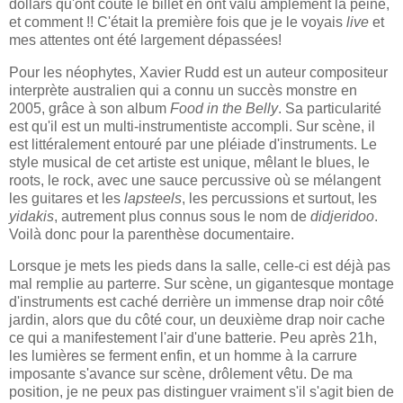
dollars qu'ont coûté le billet en ont valu amplement la peine,
et comment !! C'était la première fois que je le voyais
live
et
mes attentes ont été largement dépassées!
Pour les néophytes, Xavier Rudd est un auteur compositeur
interprète australien qui a connu un succès monstre en
2005, grâce à son album
Food in the Belly
. Sa particularité
est qu'il est un multi-instrumentiste accompli. Sur scène, il
est littéralement entouré par une pléiade d'instruments. Le
style musical de cet artiste est unique, mêlant le blues, le
roots, le rock, avec une sauce percussive où se mélangent
les guitares et les
lapsteels
, les percussions et surtout, les
yidakis
, autrement plus connus sous le nom de
didjeridoo
.
Voilà donc pour la parenthèse documentaire.
Lorsque je mets les pieds dans la salle, celle-ci est déjà pas
mal remplie au parterre. Sur scène, un gigantesque montage
d'instruments est caché derrière un immense drap noir côté
jardin, alors que du côté cour, un deuxième drap noir cache
ce qui a manifestement l'air d'une batterie. Peu après 21h,
les lumières se ferment enfin, et un homme à la carrure
imposante s'avance sur scène, drôlement vêtu. De ma
position, je ne peux pas distinguer vraiment s'il s'agit bien de