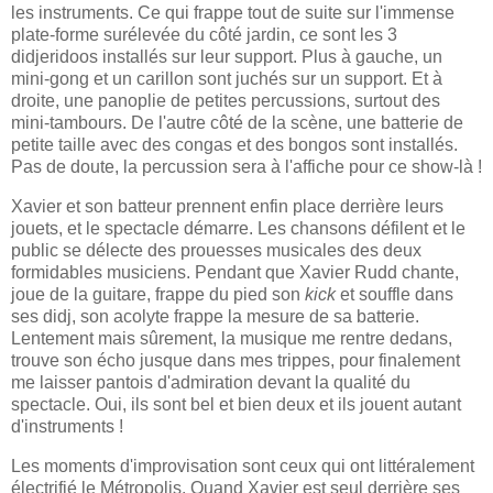
les instruments. Ce qui frappe tout de suite sur l'immense
plate-forme surélevée du côté jardin, ce sont les 3
didjeridoos installés sur leur support. Plus à gauche, un
mini-gong et un carillon sont juchés sur un support. Et à
droite, une panoplie de petites percussions, surtout des
mini-tambours. De l'autre côté de la scène, une batterie de
petite taille avec des congas et des bongos sont installés.
Pas de doute, la percussion sera à l'affiche pour ce show-là !
Xavier et son batteur prennent enfin place derrière leurs
jouets, et le spectacle démarre. Les chansons défilent et le
public se délecte des prouesses musicales des deux
formidables musiciens. Pendant que Xavier Rudd chante,
joue de la guitare, frappe du pied son
kick
et souffle dans
ses didj, son acolyte frappe la mesure de sa batterie.
Lentement mais sûrement, la musique me rentre dedans,
trouve son écho jusque dans mes trippes, pour finalement
me laisser pantois d'admiration devant la qualité du
spectacle. Oui, ils sont bel et bien deux et ils jouent autant
d'instruments !
Les moments d'improvisation sont ceux qui ont littéralement
électrifié le Métropolis. Quand Xavier est seul derrière ses