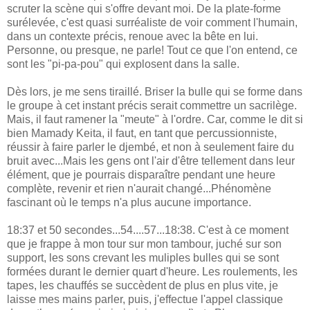
scruter la scène qui s'offre devant moi. De la plate-forme
surélevée, c'est quasi surréaliste de voir comment l'humain,
dans un contexte précis, renoue avec la bête en lui.
Personne, ou presque, ne parle! Tout ce que l'on entend, ce
sont les "pi-pa-pou" qui explosent dans la salle.
Dès lors, je me sens tiraillé. Briser la bulle qui se forme dans
le groupe à cet instant précis serait commettre un sacrilège.
Mais, il faut ramener la "meute" à l'ordre. Car, comme le dit si
bien Mamady Keita, il faut, en tant que percussionniste,
réussir à faire parler le djembé, et non à seulement faire du
bruit avec...Mais les gens ont l'air d'être tellement dans leur
élément, que je pourrais disparaître pendant une heure
complète, revenir et rien n'aurait changé...Phénomène
fascinant où le temps n'a plus aucune importance.
18:37 et 50 secondes...54....57...18:38. C'est à ce moment
que je frappe à mon tour sur mon tambour, juché sur son
support, les sons crevant les muliples bulles qui se sont
formées durant le dernier quart d'heure. Les roulements, les
tapes, les chauffés se succèdent de plus en plus vite, je
laisse mes mains parler, puis, j'effectue l'appel classique