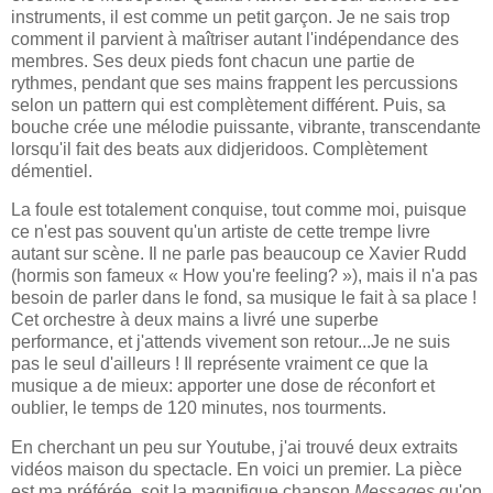
instruments, il est comme un petit garçon. Je ne sais trop
comment il parvient à maîtriser autant l'indépendance des
membres. Ses deux pieds font chacun une partie de
rythmes, pendant que ses mains frappent les percussions
selon un pattern qui est complètement différent. Puis, sa
bouche crée une mélodie puissante, vibrante, transcendante
lorsqu'il fait des beats aux didjeridoos. Complètement
démentiel.
La foule est totalement conquise, tout comme moi, puisque
ce n'est pas souvent qu'un artiste de cette trempe livre
autant sur scène. Il ne parle pas beaucoup ce Xavier Rudd
(hormis son fameux « How you're feeling? »), mais il n'a pas
besoin de parler dans le fond, sa musique le fait à sa place !
Cet orchestre à deux mains a livré une superbe
performance, et j'attends vivement son retour...Je ne suis
pas le seul d'ailleurs ! Il représente vraiment ce que la
musique a de mieux: apporter une dose de réconfort et
oublier, le temps de 120 minutes, nos tourments.
En cherchant un peu sur Youtube, j'ai trouvé deux extraits
vidéos maison du spectacle. En voici un premier. La pièce
est ma préférée, soit la magnifique chanson
Messages
qu'on