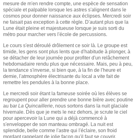
mesure de m'en rendre compte, une espèce de sensation
spéciale et palpable lorsque les astres s'alignent dans le
cosmos pour donner naissance aux éclipses. Mercredi soir
ne faisait pas exception à cette règle. D'autant plus que la
Lune était pleine et majestueuse lorsque je suis sorti du
métro pour marcher vers l'école de percussions.
Le cours s'est déroulé drôlement ce soir là. Le groupe est
timide, les gens sont plus lents que d'habitude à plonger, à
se détacher de leur journée pour profiter d'un relâchement
hebdomadaire rendu plus que nécessaire. Mais, peu à peu,
la tendance s'inverse, si bien que, à la fin de l'heure et
demie, l'atmosphère électrisante du local a vite fait de
remettre les pendules à la bonne place.
Le mercredi soir étant la fameuse soirée où les élèves se
regroupent pour aller prendre une bonne bière avec poutine
au bar
La Quincaillerie
, nous sortons dans la nuit glaciale
hivernale. Dès que je mets le nez dehors, je scrute le ciel
pour apercevoir la Lune qui a déjà commencé à
s'envelopper de son manteau ombragé. La nuit est
splendide, belle comme l'astre qui l'éclaire, son froid
mordant rappelant de jolie façon qu'il faut se couvrir.