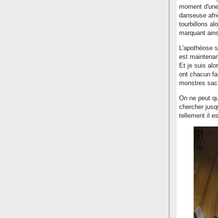
moment d'une 
danseuse afri
tourbillons a
marquant ains
L'apothéose s
est maintenan
Et je suis al
ont chacun fa
monstres sacr
On ne peut qu'
chercher jusqu
tellement il e