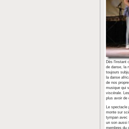
Dès l'instant
de danse, la 
toujours subj
la danse afri
de nos propre
musique qui v
viscérale. Le
plus avoir de 
Le spectacle 
monte sur scèn
tympan avec u
un son aussi 
membres du gro