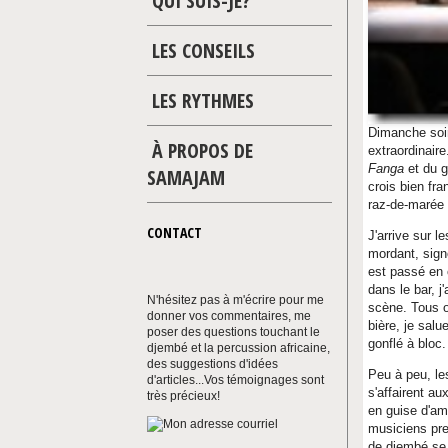
QUI SUIS-JE?
LES CONSEILS
LES RYTHMES
Dimanche soir
À PROPOS DE
extraordinai
Fanga
et du g
SAMAJAM
crois bien fr
raz-de-marée d
CONTACT
J'arrive sur le
mordant, signe
est passé en 
dans le bar, j
N'hésitez pas à m'écrire pour me
scène. Tous 
donner vos commentaires, me
bière, je salu
poser des questions touchant le
gonflé à bloc.
djembé et la percussion africaine,
des suggestions d'idées
Peu à peu, les
d'articles...Vos témoignages sont
s'affairent a
très précieux!
en guise d'am
musiciens pre
de djembé se 