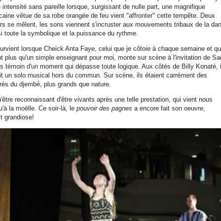
intensité sans pareille lorsque, surgissant de nulle part, une magnifique
caine vêtue de sa robe orangée de feu vient "affronter" cette tempête. Deux
lors se mêlent, les sons viennent s'incruster aux mouvements tribaux de la da
i toute la symbolique et la puissance du rythme.
urvient lorsque Cheick Anta Faye, celui que je côtoie à chaque semaine et qu
t plus qu'un simple enseignant pour moi, monte sur scène à l'invitation de Sa
ors témoin d'un moment qui dépasse toute logique. Aux côtés de Billy Konaté, i
it un solo musical hors du commun. Sur scène, ils étaient carrément des
és du djembé, plus grands que nature.
être reconnaissant d'être vivants après une telle prestation, qui vient nous
'à la moëlle. Ce soir-là, le
pouvoir des pagnes
a encore fait son oeuvre,
st grandiose!