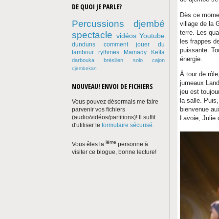
DE QUOI JE PARLE?
Dès ce momen
Percussions
djembé
village de la 
terre. Les qu
spectacle
vidéos Youtube
les frappes d
dunduns
comment jouer du
puissante. To
tambour
rythmes
Mamady Keïta
énergie.
darbouka
brésilien
solo
cajon
djembekan
À tour de rôl
jumeaux Landr
NOUVEAU! ENVOI DE FICHIERS
jeu est toujo
la salle. Pui
Vous pouvez désormais me faire
bienvenue aux
parvenir vos fichiers
(audio/vidéos/partitions)! Il suffit
Lavoie, Julie
d'utiliser le
formulaire sécurisé.
ième
Vous êtes la
personne à
visiter ce blogue, bonne lecture!