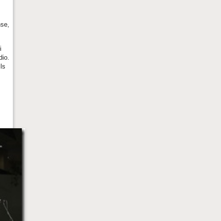
nse,
i
dio.
ls