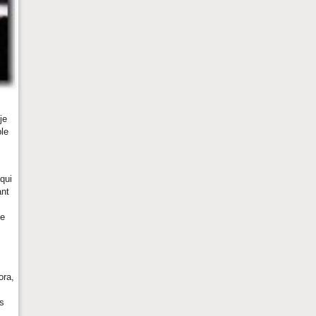
je
ble
 qui
ant
ne
ora,
es