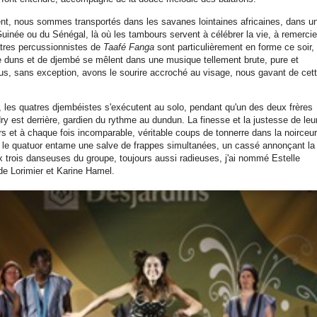
t, nous sommes transportés dans les savanes lointaines africaines, dans u
Guinée ou du Sénégal, là où les tambours servent à célébrer la vie, à remercie
atres percussionnistes de
Taafé Fanga
sont particulièrement en forme ce soir, 
e duns et de djembé se mêlent dans une musique tellement brute, pure et
us, sans exception, avons le sourire accroché au visage, nous gavant de cet
e, les quatres djembéistes s'exécutent au solo, pendant qu'un des deux frères
y est derrière, gardien du rythme au dundun. La finesse et la justesse de leu
urs et à chaque fois incomparable, véritable coups de tonnerre dans la noirceu
s, le quatuor entame une salve de frappes simultanées, un cassé annonçant la
 trois danseuses du groupe, toujours aussi radieuses, j'ai nommé Estelle
 de Lorimier et Karine Hamel.