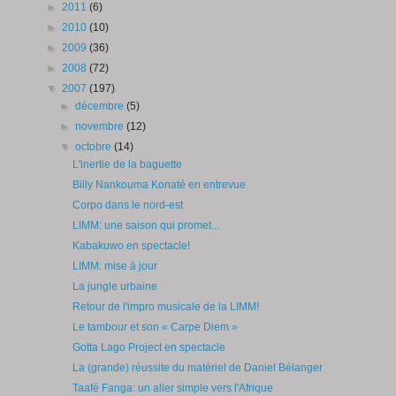
►
2011
(6)
►
2010
(10)
►
2009
(36)
►
2008
(72)
▼
2007
(197)
►
décembre
(5)
►
novembre
(12)
▼
octobre
(14)
L'inertie de la baguette
Billy Nankouma Konaté en entrevue
Corpo dans le nord-est
LIMM: une saison qui promet...
Kabakuwo en spectacle!
LIMM: mise à jour
La jungle urbaine
Retour de l'impro musicale de la LIMM!
Le tambour et son « Carpe Diem »
Gotta Lago Project en spectacle
La (grande) réussite du matériel de Daniel Bélanger
Taafé Fanga: un aller simple vers l'Afrique