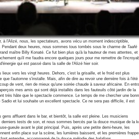
, à l'Alizé, nous, les spectateurs, avons vécu un moment indescriptible,
re. Pendant deux heures, nous sommes tous tombés sous le charme de
Taafé
rand maître Billy Konaté. Ce fut bien plus qu'à la hauteur de mes attentes, et 
anchement qu'il me faudra encore quelques jours pour me remettre de l'incroya
'énergie qui est passé dans la salle de l'Alizé hier soir.
s lieux vers les vingt heures. Dehors, c'est la grisaille, et le froid est plus
 que l'automne s'installe. Mais, afin de dire au revoir une dernière fois à l'été
coup de vent, rien de mieux qu'une soirée chaude à saveur africaine. En entr
'aperçois mes amis qui sont déjà installés dans les fauteuils côté jardin de la
ont très hâte que le spectacle commence. Le temps de me chercher une bon
e Sadio et lui souhaite un excellent spectacle. Ce ne sera pas difficile, il est
 gens affluent dans le bar, et bientôt, la salle est pleine. Les musiciens
ux derniers tests de son, et nous sommes bercés par la douce musique de la k
use-gueule avant le plat principal. Puis, après une petite demi-heure, les
nnent enfin place sur la scène, les lumières baissent, et les premières frapp
font entendre, accompagné de la douce mélodie des balafons.