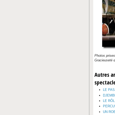
Photos prises
Gracieuseté d
Autres a
spectacl
LE PA
DJEMB
LE RÔL
PERCU
UN RO