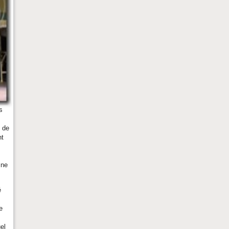
s
t de
nt
 ne
é
e
el