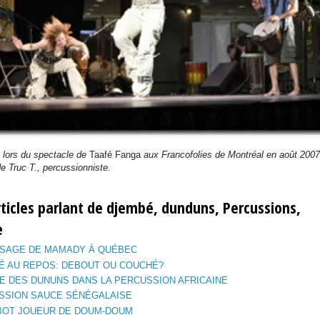
 lors du spectacle de
Taafé Fanga
aux Francofolies de Montréal en août 2007
e Truc T., percussionniste.
rticles parlant de djembé,
dunduns,
Percussions,
e
SSAGE DE MAMADY À QUÉBEC
É AU REPOS: DEBOUT OU COUCHÉ?
E DES DUNUNS DANS LA PERCUSSION AFRICAINE
SSION SAUCE SÉNÉGALAISE
BOT JOUEUR DE DOUM-DOUM