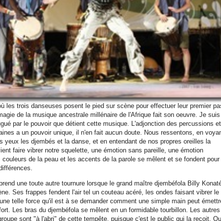
 où les trois danseuses posent le pied sur scène pour effectuer leur premier pa
magie de la musique ancestrale millénaire de l'Afrique fait son oeuvre. Je suis
ugué par le pouvoir que détient cette musique. L'adjonction des percussions e
caines a un pouvoir unique, il n'en fait aucun doute. Nous ressentons, en voya
s yeux les djembés et la danse, et en entendant de nos propres oreilles la
ient faire vibrer notre squelette, une émotion sans pareille, une émotion
s couleurs de la peau et les accents de la parole se mêlent et se fondent pour
différences.
prend une toute autre tournure lorsque le grand maître djembéfola Billy Konat
e. Ses frappes fendent l'air tel un couteau acéré, les ondes faisant vibrer le
ne telle force qu'il est à se demander comment une simple main peut émettr
fort. Les bras du djembéfola se mêlent en un formidable tourbillon. Les autres
upe sont "à l'abri" de cette tempête, puisque c'est le public qui la reçoit. Qu