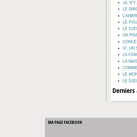
«IL N’
LE DIB
L’ARBR
LE PO
LE DJ
UN PIA
CONCE
VI, UN
LA CO
LA NAI
COMME
LE MO
LE DJE
Derniers 
MA PAGE FACEBOOK