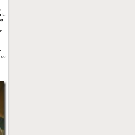
n
r la
et
te
r
r de