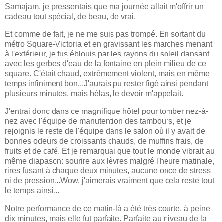
Samajam, je pressentais que ma journée allait m'offrir un
cadeau tout spécial, de beau, de vrai.
Et comme de fait, je ne me suis pas trompé. En sortant du
métro Square-Victoria et en gravissant les marches menant
à l'extérieur, je fus éblouis par les rayons du soleil dansant
avec les gerbes d'eau de la fontaine en plein milieu de ce
square. C'était chaud, extrêmement violent, mais en même
temps infiniment bon...J'aurais pu rester figé ainsi pendant
plusieurs minutes, mais hélas, le devoir m'appelait.
J'entrai donc dans ce magnifique hôtel pour tomber nez-à-
nez avec l'équipe de manutention des tambours, et je
rejoignis le reste de l'équipe dans le salon où il y avait de
bonnes odeurs de croissants chauds, de muffins frais, de
fruits et de café. Et je remarquai que tout le monde vibrait au
même diapason: sourire aux lèvres malgré l'heure matinale,
rires fusant à chaque deux minutes, aucune once de stress
ni de pression...Wow, j'aimerais vraiment que cela reste tout
le temps ainsi...
Notre performance de ce matin-là a été très courte, à peine
dix minutes, mais elle fut parfaite. Parfaite au niveau de la