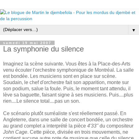
▼
samedi 19 mai 2007
La symphonie du silence
Imaginez la scène suivante. Vous êtes à la Place-des-Arts
venu écouter l'orchestre symphonique de Montréal. La salle
est bondée. Les musiciens sont en place sur scène.
Soudain, le chef d'orchestre fait son apparition, monte sur
son podium, salue la foule. Puis, le moment tant attendu, il
lève sa baguette, faisant signe à ses musiciens. Puis....plus
rien....Le silence total....pas un son.
Ce scénario plutôt surréaliste s'est réellement passé. En
Angleterre, dans une salle de concert bondée, un orchestre
au grand complet a interprété la pièce
4'33''
du compositeur
John Cage
. Cette pièce, divisée en trois mouvements, ne
contient aucune autre note de musique que celle du silence.