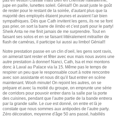
pas en veston cravate mais bien en chemise hawaïenne,
jupe en paille, lunettes soleil. Génial!! On avait juste le goût
de rester pour le restant de la soirée, d'autant plus que la
majorité des employés étaient jeunes et avaient l'air bien
sympathiques. Dès que Cath invitent les gens, ils ne se font
pas prier, on sort la barre de
limbo
et c'est parti pour le party!
Sheik Anta ne me finit jamais de me surprendre. Tout en
faisant ses solos et en se faisant littéralement mitrailler de
flash de caméras, il participe lui aussi au limbo! Génial!!
Notre prestation passe en un clin d'oeil, les gens sont ravis,
on aimerait tant rester et fêter avec eux mais nous avons une
autre prestation à donner! Nanci, Cath, Isa et moi montons
donc à Laval au Palace via la 15. Même pas le temps de
respirer un peu que le responsable court à notre rencontre
avec son assistante et nous dit qu'il faut entrer en scène
maintenant. Wooh minute! On rejoint les autres, on se
prépare et avec la moitié du groupe, on emprunte une série
de corridors pour pouvoir entrer dans la salle par la porte
des cuisines, pendant que l'autre partie de la bande entrera
par la grande salle. Le
cue
est donné, on entre et là je
constate que nous sommes aux antipodes de l'autre party.
Zéro décoration, moyenne d'âge 50 ans passé, habillés