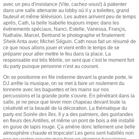
avec un peu d'insistance (Vite, cachez-vous!) à patienter
dans une salle attenante au lobby où il y a toilettes, grand
fauteuil et même télévision. Les autres arrivent peu de temps
après, Cath, la belle Isabelle toujours impec dans les
événements spéciaux, Nanci, Estelle, Vanessa, Françis,
Nathalie, Marcel, Bertrand le photographe et finalement
Sheik Anta avec Michel Séguin. Cath nous fait un résumé de
ce que nous allons jouer et vient enfin le temps de se
préparer pour aller mettre le feu dans la place. La
responsable est très fébrile, on sent que c'est le moment fort
du party puisque personne n'est au courant.
On se positionne en file indienne devant la grande porte, le
DJ arrête la musique, on se met à faire un roulement du
tonnerre avec les baguettes et les mains sur nos
percussions et la grande porte s'ouvre. En pénétrant dans la
salle, je ne peux que lever mon chapeau devant toute la
créativité et la beauté de la décoration. La thématique du
party est
Soirée des îles
. Il y a des palmiers, des guirlandes
en fleurs des Antilles, et même un pont de bois a été installé
en guise de tapis rouge. Ça amène donc tellement une belle
atmosphère chaude et tropicale! Les gens sont habillés non