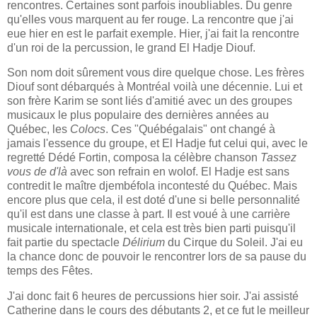
rencontres. Certaines sont parfois inoubliables. Du genre
qu'elles vous marquent au fer rouge. La rencontre que j'ai
eue hier en est le parfait exemple. Hier, j'ai fait la rencontre
d'un roi de la percussion, le grand El Hadje Diouf.
Son nom doit sûrement vous dire quelque chose. Les frères
Diouf sont débarqués à Montréal voilà une décennie. Lui et
son frère Karim se sont liés d'amitié avec un des groupes
musicaux le plus populaire des dernières années au
Québec, les
Colocs
. Ces "Québégalais" ont changé à
jamais l'essence du groupe, et El Hadje fut celui qui, avec le
regretté Dédé Fortin, composa la célèbre chanson
Tassez
vous de d'là
avec son refrain en wolof. El Hadje est sans
contredit le maître djembéfola incontesté du Québec. Mais
encore plus que cela, il est doté d'une si belle personnalité
qu'il est dans une classe à part. Il est voué à une carrière
musicale internationale, et cela est très bien parti puisqu'il
fait partie du spectacle
Délirium
du Cirque du Soleil. J'ai eu
la chance donc de pouvoir le rencontrer lors de sa pause du
temps des Fêtes.
J'ai donc fait 6 heures de percussions hier soir. J'ai assisté
Catherine dans le cours des débutants 2, et ce fut le meilleur