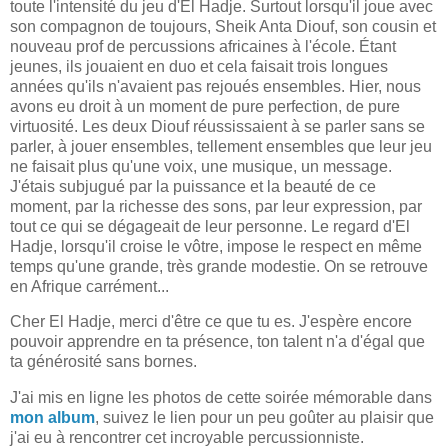
toute l'intensité du jeu d'El Hadje. Surtout lorsqu'il joue avec
son compagnon de toujours, Sheik Anta Diouf, son cousin et
nouveau prof de percussions africaines à l'école. Étant
jeunes, ils jouaient en duo et cela faisait trois longues
années qu'ils n'avaient pas rejoués ensembles. Hier, nous
avons eu droit à un moment de pure perfection, de pure
virtuosité. Les deux Diouf réussissaient à se parler sans se
parler, à jouer ensembles, tellement ensembles que leur jeu
ne faisait plus qu'une voix, une musique, un message.
J'étais subjugué par la puissance et la beauté de ce
moment, par la richesse des sons, par leur expression, par
tout ce qui se dégageait de leur personne. Le regard d'El
Hadje, lorsqu'il croise le vôtre, impose le respect en même
temps qu'une grande, très grande modestie. On se retrouve
en Afrique carrément...
Cher El Hadje, merci d'être ce que tu es. J'espère encore
pouvoir apprendre en ta présence, ton talent n'a d'égal que
ta générosité sans bornes.
J'ai mis en ligne les photos de cette soirée mémorable dans
mon album
, suivez le lien pour un peu goûter au plaisir que
j'ai eu à rencontrer cet incroyable percussionniste.