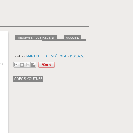
MESSAGE PLUS RÉCENT
ACCUEIL
MESSAGES PLUS ANCIENS
écrit par
MARTIN LE DJEMBÉFOLA
à
11:45 A.M.
re.
VIDÉOS YOUTUBE