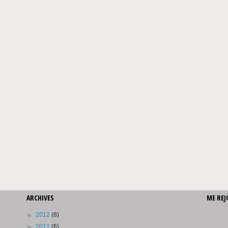
ARCHIVES
ME REJ
►
2012
(8)
►
2011
(6)