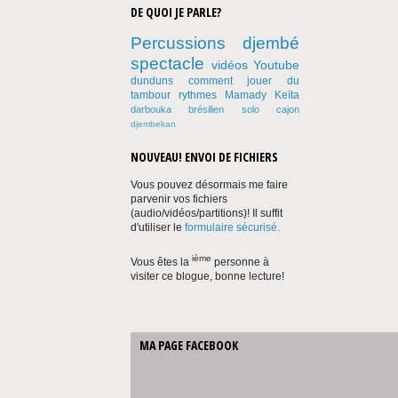
DE QUOI JE PARLE?
Percussions
djembé
spectacle
vidéos Youtube
dunduns
comment jouer du
tambour
rythmes
Mamady Keïta
darbouka
brésilien
solo
cajon
djembekan
NOUVEAU! ENVOI DE FICHIERS
Vous pouvez désormais me faire
parvenir vos fichiers
(audio/vidéos/partitions)! Il suffit
d'utiliser le
formulaire sécurisé.
ième
Vous êtes la
personne à
visiter ce blogue, bonne lecture!
MA PAGE FACEBOOK