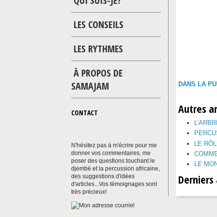
QUI SUIS-JE?
LES CONSEILS
LES RYTHMES
À PROPOS DE
SAMAJAM
DANS LA PU
Autres ar
CONTACT
L’ARBR
PERCU
LE RÔL
N'hésitez pas à m'écrire pour me
donner vos commentaires, me
COMME
poser des questions touchant le
LE MO
djembé et la percussion africaine,
Derniers 
des suggestions d'idées
d'articles...Vos témoignages sont
très précieux!