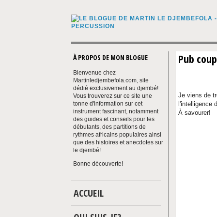
Pub coup
À PROPOS DE MON BLOGUE
Bienvenue chez
Martinledjembefola.com, site
dédié exclusivement au djembé!
Je viens de t
Vous trouverez sur ce site une
tonne d'information sur cet
l'intelligence
instrument fascinant, notamment
À savourer!
des guides et conseils pour les
mot-clé: vidé
débutants, des partitions de
rythmes africains populaires ainsi
que des histoires et anecdotes sur
le djembé!
Bonne découverte!
ACCUEIL