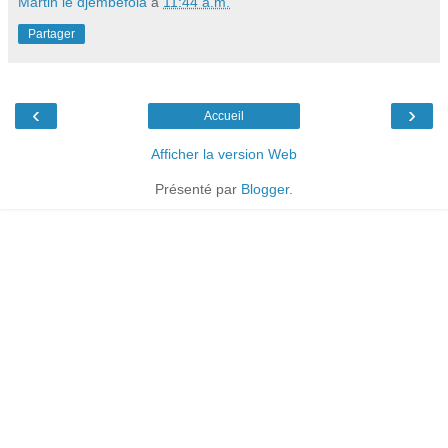
Martin le djembéfola
à
11:44 a.m.
Partager
‹
›
Accueil
Afficher la version Web
Présenté par
Blogger
.